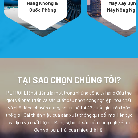
Máy Xây Dựng &
Kiến Trúc & 
Máy Nông Nghiệp
Dựng
TẠI SAO CHỌN CHÚNG TÔI?
PETROFER nổi tiếng là một trong những công ty hàng đầu thế
giới về phát triển và sản xuất dầu nhờn công nghiệp, hóa chất
và chất lỏng chuyên dụng, có trụ sở tại 42 quốc gia trên toàn
thế giới. Cải thiện hiệu quả sản xuất thông qua đổi mới liên tục
và dịch vụ chất lượng. Mang sự xuất sắc của công nghệ Đức
đến với bạn. Trải qua nhiều thế hệ.