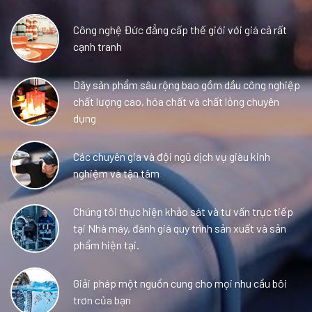
Công nghệ Đức đẳng cấp thế giới với giá cả rất
cạnh tranh
Dãy sản phẩm sâu rộng bao gồm dầu công nghiệp
chất lượng cao, hóa chất và chất lỏng chuyên
dụng
Các chuyên gia và đội ngũ dịch vụ giàu kinh
nghiệm và tận tâm
Chúng tôi thực hiện khảo sát và tư vấn trực tiếp
tại Nhà máy, đánh giá quy trình sản xuất và sản
phẩm hiện tại.
Giải pháp một nguồn cung cho mọi nhu cầu bôi
trơn của bạn