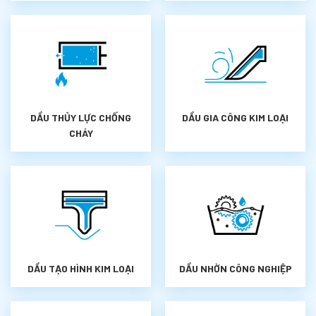
DẦU THỦY LỰC CHỐNG
DẦU GIA CÔNG KIM LOẠI
CHÁY
DẦU TẠO HÌNH KIM LOẠI
DẦU NHỜN CÔNG NGHIỆP