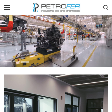
PETROFER
nổi tiếng là một trong những công ty hàng đầu thế giới về
phát triển và sản xuất dầu nhờn công nghiệp, hóa chất và
chất lỏng chuyên dụng, có trụ sở tại 42 quốc gia trên toàn
thế giới.